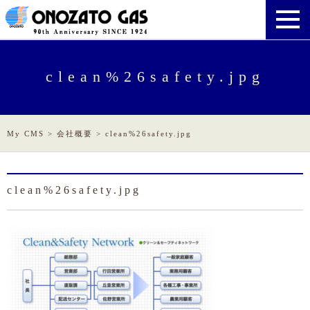
clean%26safety.jpg
My CMS
>
会社概要
>
clean%26safety.jpg
clean%26safety.jpg